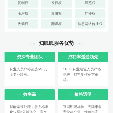
复制权
发行权
展览权
表演权
放映权
广播权
改编权
翻译权
信息网络传播权
知呱呱服务优势
资深专业团队
成功率遥遥领先
从业人员严格筛选6年以
16+年从业经验人员严格
上专业经验。
把关，材料制作多重审
核。
效率高
价格透明
智能系统处理，服务标准
官网明码标价，无隐形收
化快至3分钟递交，官文
费价格公道，性价比高。